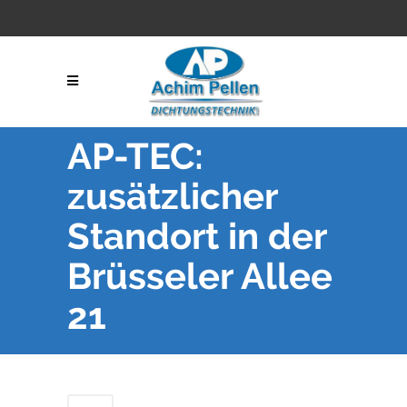
AP-TEC:
zusätzlicher
Standort in der
Brüsseler Allee
21