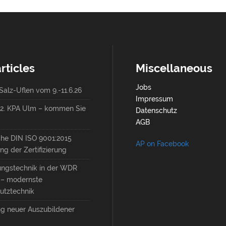
rticles
Miscellaneous
Jobs
alz-Uflen vom 9.-11.6.26
Impressum
6.2. KPA Ulm – kommen Sie
Datenschutz
AGB
che DIN ISO 9001:2015
AP on Facebook
ng der Zertifizierung
ungstechnik in der WDR
t – modernste
utztechnik
g neuer Auszubildener