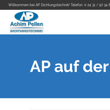
Willkommen bei AP Dichtungstechnik! Telefon: 0 24 31 / 97 34 
AP auf de