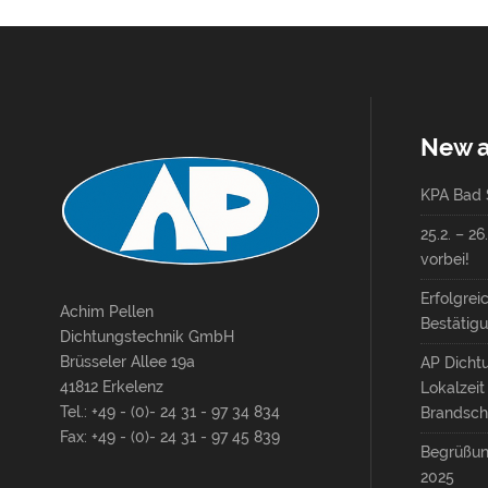
New a
KPA Bad S
25.2. – 2
vorbei!
Erfolgrei
Achim Pellen
Bestätigu
Dichtungstechnik GmbH
Brüsseler Allee 19a
AP Dicht
41812 Erkelenz
Lokalzei
Tel.: +49 - (0)- 24 31 - 97 34 834
Brandsch
Fax: +49 - (0)- 24 31 - 97 45 839
Begrüßun
2025