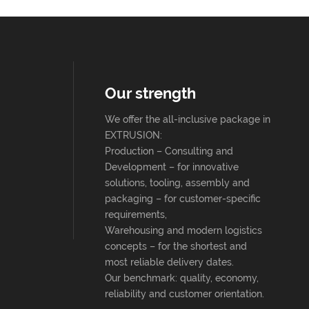
Our strength
We offer the all-inclusive package in
EXTRUSION:
Production – Consulting and
Development – for innovative
solutions, tooling, assembly and
packaging – for customer-specific
requirements,
Warehousing and modern logistics
concepts – for the shortest and
most reliable delivery dates.
Our benchmark: quality, economy,
reliability and customer orientation.