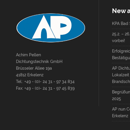
New a
KPA Bad S
25.2. – 2
vorbei!
Erfolgrei
Achim Pellen
Bestätigu
Dichtungstechnik GmbH
Brüsseler Allee 19a
AP Dicht
41812 Erkelenz
Lokalzei
Tel.: +49 - (0)- 24 31 - 97 34 834
Brandsch
Fax: +49 - (0)- 24 31 - 97 45 839
Begrüßun
2025
AP nun C
Erkelenz