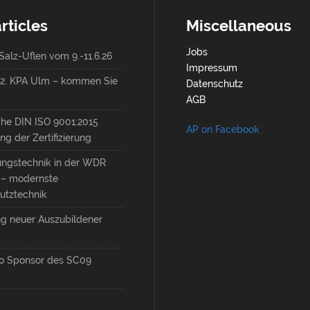
rticles
Miscellaneous
Jobs
alz-Uflen vom 9.-11.6.26
Impressum
6.2. KPA Ulm – kommen Sie
Datenschutz
AGB
che DIN ISO 9001:2015
AP on Facebook
ng der Zertifizierung
ungstechnik in der WDR
t – modernste
utztechnik
g neuer Auszubildener
o Sponsor des SC09