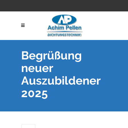
Begrüßung
neuer
Auszubildener
2025